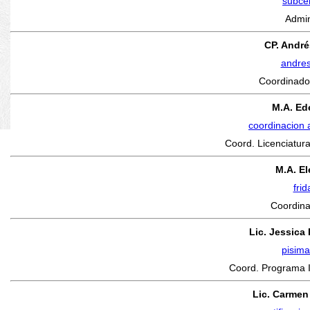
subce
Admin
CP. Andr
andre
Coordinador
M.A. Ed
coordinacion
Coord. Licenciatur
M.A. El
fri
Coordin
Lic. Jessica
pisim
Coord. Programa In
Lic. Carmen