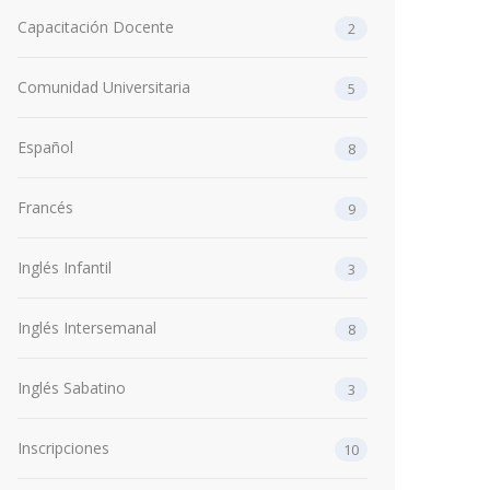
Capacitación Docente
2
Comunidad Universitaria
5
Español
8
Francés
9
Inglés Infantil
3
Inglés Intersemanal
8
Inglés Sabatino
3
Inscripciones
10