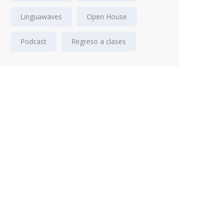
Linguawaves
Open House
Podcast
Regreso a clases