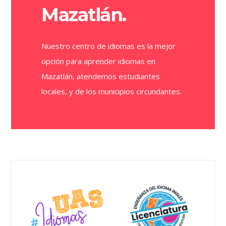
Mazatlán.
Nuestro centro de idiomas es la mejor
opción para aprender idiomas en
Mazatlán, atendemos estudiantes
locales, y de los municipios circundantes.